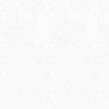
ビタミンE
5g
食塩相当量
食塩相当量
0g
0g
ビタミンE
5g
食塩相当量
0g
アレルゲン情報
栄養機能食品（ビタミンE）
アレルゲン情報
アレルゲン情報
アレルゲン情報
28品目物質 該当なし
ビタミンEは、抗酸化作用により、体内の脂質を酸化から守
アレルゲン情報
28品目物質 該当なし
28品目物質 該当なし
28品目物質 該当なし
り、細胞の健康維持を助ける栄養素です。
28品目物質 該当なし
1日当たり10-12gを目安に、調理用の油として普段ご使用の
食用油と同じようにお使いください。
本品を10-12g摂取することで1日に必要なビタミンE（8mg）
の44-53％を摂ることができます。
一日の目安量を守ってお使いください。
本品は、多量摂取により疾病が治癒したり、より健康が増
進するものではありません。
本品は、特定保健用食品と異なり、消費者庁による個別検
査を受けたものではありません。
アレルゲン情報
28品目物質 該当なし
コラム