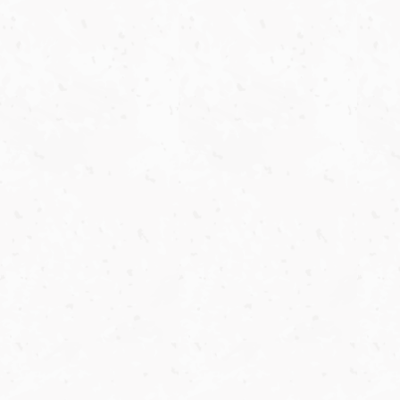
容器
スチール
内容量
16.5kg
容器
容器
スチール
スチール
お中元やお歳暮の季節のギフトとして、いつもお世話になっ
製造地
大阪府
ている両親への贈り物として。健康を気遣う方に喜んでいた
原材料
食用綿実油
食用なたね油、食用綿実油／シリ
食用綿実油、食用とうもろこし油
容器
スチール
原材料
原材料
だけるものをご準備しています。
コーン
／シリコーン
製造地
大阪府
原材料
食用綿実油／シリコーン
製造地
製造地
大阪府
大阪府
栄養成分表示
栄養成分表示
製造地
大阪府
1テーブルスプーン(14g)当たり
1テーブルスプーン(14g)当たり
エネルギー
126kcal
栄養成分表示
エネルギー
126kcal
栄養成分表示
栄養成分表示
100g当たり
たんぱく質
0g
栄養成分表示
100g当たり
100g当たり
たんぱく質
0g
ニュース
エネルギー
900kcal
100g当たり
脂質
14g
エネルギー
エネルギー
900kcal
900kcal
脂質
14g
たんぱく質
0g
エネルギー
900kcal
コレステロール
0mg
たんぱく質
たんぱく質
0g
0g
コレステロール
0mg
脂質
100g
たんぱく質
0g
炭水化物
0g
脂質
脂質
100g
100g
炭水化物
0g
炭水化物
0g
脂質
100g
食塩相当量
0g
炭水化物
炭水化物
0g
0g
食塩相当量
0g
食塩相当量
0g
炭水化物
0g