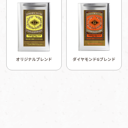
「ダイヤモンドGブランドの綿実油は、戦後間もない日本の
食卓にアメリカ製の輸入油として紹介されました。サラッと
採用情報
して、しかも上品な風味を持つこの綿実油は、登場以来多く
の方々に愛され続け今日に至っています。また、一流ホテル
のレストランや老舗料亭などでも、こだわりの調理油として
長年にわたり御贔屓頂いております。
この度、日本唯一の綿実搾油メーカーである弊社がブランド
を継承し、復刻いたしました。製法にも工夫を凝らし、一層
オリジナルブレンド
ダイヤモンドGブレンド
美味しくなったダイヤモンドGブランド綿実油となっていま
す。
マイルドな風味と熱に強い菜種油にまろやかな旨みのある綿
旨さの綿実油と軽いコーン油をブレンドした高品質のプレミ
綿実油の王様として一流のレストランや料亭で使用されてい
グリーンラベルは、ギリシャやトルコ等遺伝子組換え技術を
実油をブレンドしたプレミアム油です。加熱安定性が高く、
アム油です。風味安定性にも優れ、使い込んでも高い品質を
賞味期限
製造日より未開封2年
ます。上品でまろやかな食感は、ドレッシングやマヨネーズ
導入していない産地の綿実に原料を指定した綿実油です。
幅広く使えます。
維持し、揚げものに最適です。
に最適です。また、揚げ物にご使用頂きますと、素材の旨味
内容量
400g
をより一層引き立たせます。
ダイヤモンドGブランドの綿実油は、戦後間もない日本の食
賞味期限
製造日より未開封2年
賞味期限
賞味期限
製造日より未開封2年
製造日より未開封2年
卓にアメリカ製の輸入油として紹介されました。サラッとし
容器
DLCPET
て、しかも上品な風味を持つこの綿実サラダ油は登場以来多
内容量
16.5kg
賞味期限
製造日より未開封2年
内容量
内容量
16.5kg
16.5kg
くの方々に愛され続け今日に至っています。
原材料
食用綿実油